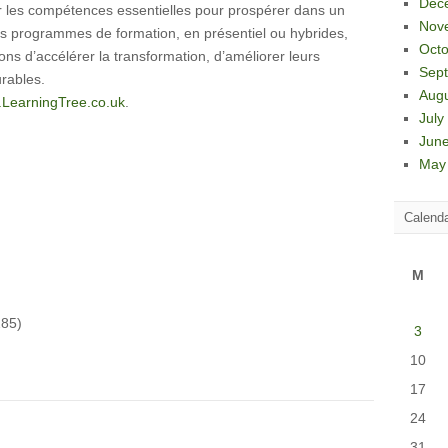
Dec
r les compétences essentielles pour prospérer dans un
Nov
s programmes de formation, en présentiel ou hybrides,
Octo
ons d’accélérer la transformation, d’améliorer leurs
Sep
urables.
Aug
LearningTree.co.uk
.
July
Jun
May
Calend
M
85)
3
10
17
24
31