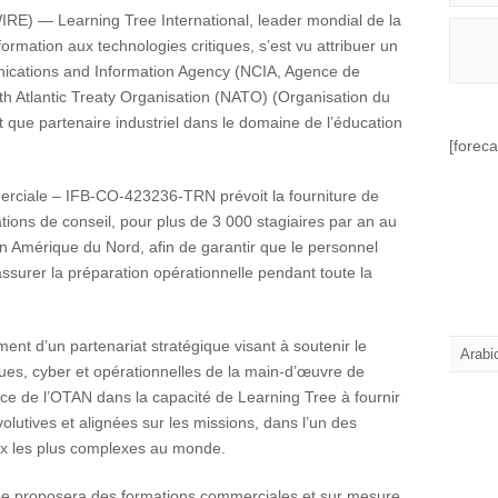
 — Learning Tree International, leader mondial de la
rmation aux technologies critiques, s’est vu attribuer un
unications and Information Agency (NCIA, Agence de
th Atlantic Treaty Organisation (NATO) (Organisation du
t que partenaire industriel dans le domaine de l’éducation
[foreca
erciale – IFB-CO-423236-TRN prévoit la fourniture de
ations de conseil, pour plus de 3 000 stagiaires par an au
n Amérique du Nord, afin de garantir que le personnel
surer la préparation opérationnelle pendant toute la
ement d’un partenariat stratégique visant à soutenir le
Arabi
s, cyber et opérationnelles de la main-d’œuvre de
ce de l’OTAN dans la capacité de Learning Tree à fournir
lutives et alignées sur les missions, dans l’un des
x les plus complexes au monde.
ee proposera des formations commerciales et sur mesure,