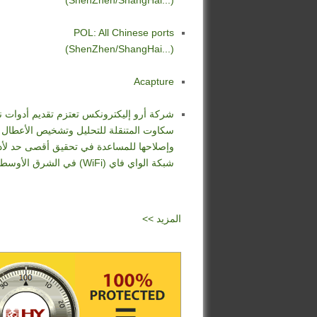
(ShenZhen/ShangHai...)
POL: All Chinese ports
(ShenZhen/ShangHai...)
Acapture
شركة أرو إليكترونكس تعتزم تقديم أدوات 
سكاوت المتنقلة للتحليل وتشخيص الأعطال
وإصلاحها للمساعدة في تحقيق أقصى حد لأد
شبكة الواي فاي (WiFi) في الشرق الأوسط
<< المزيد