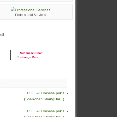
Professional Services
st]
Sudanese Dinar
Exchange Rate
c
POL: All Chinese ports
(ShenZhen/ShangHai...)
POL: All Chinese ports