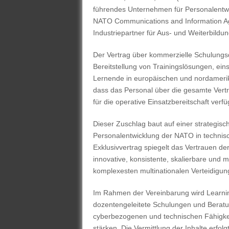
führendes Unternehmen für Personalentwic
NATO Communications and Information Age
Industriepartner für Aus- und Weiterbildun
Der Vertrag über kommerzielle Schulungs
Bereitstellung von Trainingslösungen, eins
Lernende in europäischen und nordamerik
dass das Personal über die gesamte Vertr
für die operative Einsatzbereitschaft verfü
Dieser Zuschlag baut auf einer strategisc
Personalentwicklung der NATO in technis
Exklusivvertrag spiegelt das Vertrauen de
innovative, konsistente, skalierbare und m
komplexesten multinationalen Verteidigung
Im Rahmen der Vereinbarung wird Learni
dozentengeleitete Schulungen und Beratung
cyberbezogenen und technischen Fähigke
stärken. Die Vermittlung der Inhalte erf