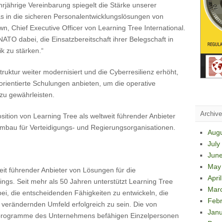
rjährige Vereinbarung spiegelt die Stärke unserer
as in die sicheren Personalentwicklungslösungen von
wn, Chief Executive Officer von Learning Tree International.
NATO dabei, die Einsatzbereitschaft ihrer Belegschaft in
k zu stärken.“
uktur weiter modernisiert und die Cyberresilienz erhöht,
sorientierte Schulungen anbieten, um die operative
zu gewährleisten.
Archiv
sition von Learning Tree als weltweit führender Anbieter
mbau für Verteidigungs- und Regierungsorganisationen.
Aug
July
Jun
May
weit führender Anbieter von Lösungen für die
Apri
ngs. Seit mehr als 50 Jahren unterstützt Learning Tree
Mar
i, die entscheidenden Fähigkeiten zu entwickeln, die
Febr
ll verändernden Umfeld erfolgreich zu sein. Die von
Janu
rnprogramme des Unternehmens befähigen Einzelpersonen