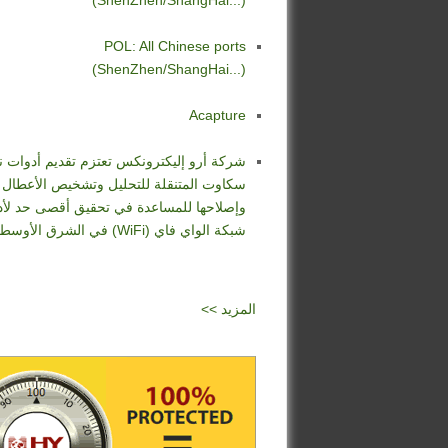
(ShenZhen/ShangHai...)
POL: All Chinese ports
(ShenZhen/ShangHai...)
Acapture
شركة أرو إليكترونكس تعتزم تقديم أدوات 
سكاوت المتنقلة للتحليل وتشخيص الأعطال
وإصلاحها للمساعدة في تحقيق أقصى حد لأد
شبكة الواي فاي (WiFi) في الشرق الأوسط
<< المزيد