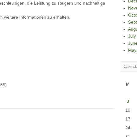
Dec
chleunigen, die Leistung zu steigern und nachhaltige
Nov
Octo
um weitere Informationen zu erhalten.
Sep
Aug
July
Jun
May
Calend
M
85)
3
10
17
24
31