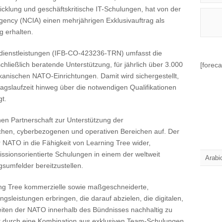
klung und geschäftskritische IT-Schulungen, hat von der
ncy (NCIA) einen mehrjährigen Exklusivauftrag als
g erhalten.
dienstleistungen (IFB-CO-423236-TRN) umfasst die
chließlich beratende Unterstützung, für jährlich über 3.000
[foreca
anischen NATO-Einrichtungen. Damit wird sichergestellt,
agslaufzeit hinweg über die notwendigen Qualifikationen
gt.
hen Partnerschaft zur Unterstützung der
chen, cyberbezogenen und operativen Bereichen auf. Der
r NATO in die Fähigkeit von Learning Tree wider,
issionsorientierte Schulungen in einem der weltweit
Arabi
sumfelder bereitzustellen.
ng Tree kommerzielle sowie maßgeschneiderte,
sleistungen erbringen, die darauf abzielen, die digitalen,
iten der NATO innerhalb des Bündnisses nachhaltig zu
olgt durch eine Kombination aus exklusiven Team-Schulungen