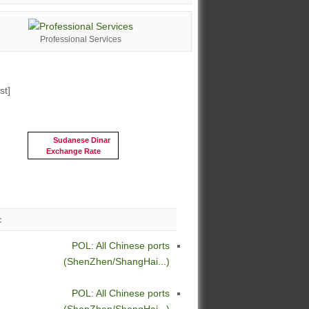
Professional Services
st]
Sudanese Dinar
Exchange Rate
c
POL: All Chinese ports
(ShenZhen/ShangHai...)
POL: All Chinese ports