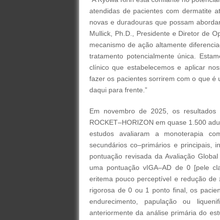
atendidas de pacientes com dermatite 
novas e duradouras que possam abordar a
Mullick, Ph.D., Presidente e Diretor de 
mecanismo de ação altamente diferenci
tratamento potencialmente única. Esta
clínico que estabelecemos e aplicar nos
fazer os pacientes sorrirem com o que é 
daqui para frente.”
Em novembro de 2025, os resultados
ROCKET–HORIZON em quase 1.500 adult
estudos avaliaram a monoterapia co
secundários co–primários e principais, 
pontuação revisada da Avaliação Global 
uma pontuação vIGA–AD de 0 [pele cla
eritema pouco perceptível e redução de 
rigorosa de 0 ou 1 ponto final, os pac
endurecimento, papulação ou liqueni
anteriormente da análise primária do 