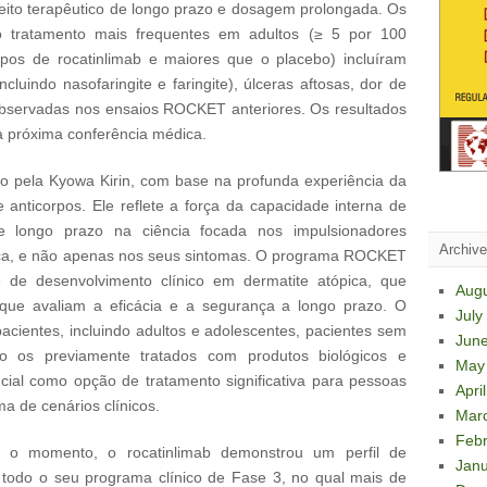
ito terapêutico de longo prazo e dosagem prolongada. Os
 tratamento mais frequentes em adultos (≥ 5 por 100
os de rocatinlimab e maiores que o placebo) incluíram
incluindo nasofaringite e faringite), úlceras aftosas, dor de
m observadas nos ensaios ROCKET anteriores. Os resultados
 próxima conferência médica.
o pela Kyowa Kirin, com base na profunda experiência da
nticorpos. Ele reflete a força da capacidade interna de
 longo prazo na ciência focada nos impulsionadores
Archiv
nica, e não apenas nos seus sintomas. O programa ROCKET
e desenvolvimento clínico em dermatite atópica, que
Aug
 que avaliam a eficácia e a segurança a longo prazo. O
July
acientes, incluindo adultos e adolescentes, pacientes sem
Jun
o os previamente tratados com produtos biológicos e
May
ncial como opção de tratamento significativa para pessoas
Apri
 de cenários clínicos.
Mar
Febr
 o momento, o rocatinlimab demonstrou um perfil de
Janu
 todo o seu programa clínico de Fase 3, no qual mais de