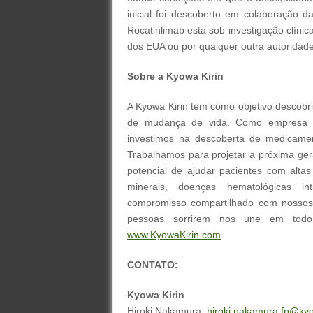
inicial foi descoberto em colaboração d
Rocatinlimab está sob investigação clíni
dos EUA ou por qualquer outra autoridade
Sobre a Kyowa Kirin
A Kyowa Kirin tem como objetivo descobr
de mudança de vida. Como empresa fa
investimos na descoberta de medicame
Trabalhamos para projetar a próxima ger
potencial de ajudar pacientes com alt
minerais, doenças hematológicas in
compromisso compartilhado com nossos 
pessoas sorrirem nos une em tod
www.KyowaKirin.com
CONTATO:
Kyowa Kirin
Hiroki Nakamura,
hiroki.nakamura.fp@ky