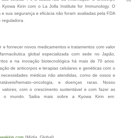
a Kyowa Kirin com o La Jolla Institute for Immunology. O
ca e sua segurança e eficácia não foram avaliadas pela FDA
 reguladora.
ir e fornecer novos medicamentos e tratamentos com valor
rmacêutica global especializada com sede no Japão,
ntos e na inovação biotecnológica há mais de 70 anos.
ação de anticorpos e terapias celulares e genéticas com o
as necessidades médicas não atendidas, como de ossos e
tratáveis/hemato–oncologia, e doenças raras. Nosso
valores, com o crescimento sustentável e com fazer as
o o mundo. Saiba mais sobre a Kyowa Kirin em:
owakirin.com
(Mídia, Global)