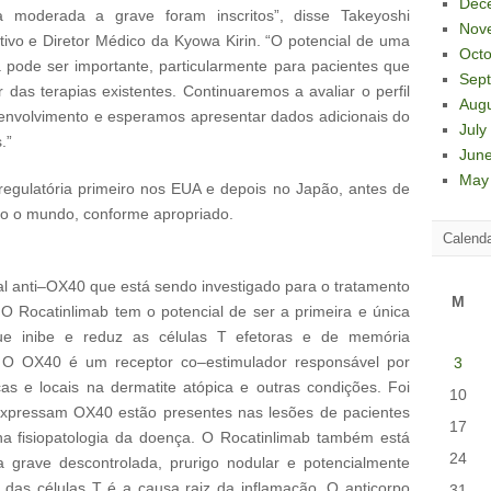
Dec
a moderada a grave foram inscritos”, disse Takeyoshi
Nov
tivo e Diretor Médico da Kyowa Kirin. “O potencial de uma
Octo
da pode ser importante, particularmente para pacientes que
Sep
das terapias existentes. Continuaremos a avaliar o perfil
Aug
esenvolvimento e esperamos apresentar dados adicionais do
July
.”
Jun
May
 regulatória primeiro nos EUA e depois no Japão, antes de
do o mundo, conforme apropriado.
Calend
l anti–OX40 que está sendo investigado para o tratamento
M
O Rocatinlimab tem o potencial de ser a primeira e única
 que inibe e reduz as células T efetoras e de memória
. O OX40 é um receptor co–estimulador responsável por
3
cas e locais na dermatite atópica e outras condições. Foi
10
 expressam OX40 estão presentes nas lesões de pacientes
17
na fisiopatologia da doença. O Rocatinlimab também está
24
grave descontrolada, prurigo nodular e potencialmente
 das células T é a causa raiz da inflamação. O anticorpo
31