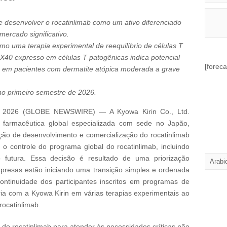
 desenvolver o rocatinlimab como um ativo diferenciado
ercado significativo.
o uma terapia experimental de reequilíbrio de células T
X40 expresso em células T patogênicas indica potencial
[foreca
o em pacientes com dermatite atópica moderada a grave
no primeiro semestre de 2026.
 2026 (GLOBE NEWSWIRE) — A Kyowa Kirin Co., Ltd.
 farmacêutica global especializada com sede no Japão,
ção de desenvolvimento e comercialização do rocatinlimab
o controle do programa global do rocatinlimab, incluindo
ão futura. Essa decisão é resultado de uma priorização
Arabi
mpresas estão iniciando uma transição simples e ordenada
ntinuidade dos participantes inscritos em programas de
ria com a Kyowa Kirin em várias terapias experimentais ao
rocatinlimab.
l do rocatinlimab para atender às necessidades críticas não