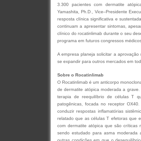
3.300 pacientes com dermatite atópic
Yamashita, Ph.D., Vice–Presidente Execu
resposta clínica significativa e sustenta
continuam a apresentar sintomas, apesar 
clínico do rocatinlimab durante o seu d
programa em futuros congressos médicos
A empresa planeja solicitar a aprovação
se expandir para outros mercados em to
Sobre o Rocatinlimab
O Rocatinlimab é um anticorpo monoclona
de dermatite atópica moderada a grave. 
terapia de reequilíbrio de células T
patogênicas, focada no receptor OX40
conduzir respostas inflamatórias sistêmi
relatado que as células T efetoras que
com dermatite atópica que são críticas 
sendo estudado para asma moderada a 
outras condições em que o desequilíbrio