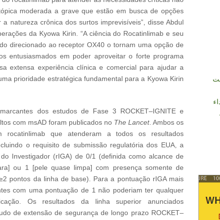
atópica moderada a grave que estão em busca de opções
 natureza crônica dos surtos imprevisíveis”, disse Abdul
Operações da Kyowa Kirin. “A ciência do Rocatinlimab e seu
ado direcionado ao receptor OX40 o tornam uma opção de
mos entusiasmados em poder aproveitar o forte programa
sa extensa experiência clínica e comercial para ajudar a
uma prioridade estratégica fundamental para a Kyowa Kirin
نت
اء
 marcantes dos estudos de Fase 3 ROCKET–IGNITE e
os com msAD foram publicados no
The Lancet
. Ambos os
m rocatinlimab que atenderam a todos os resultados
incluindo o requisito de submissão regulatória dos EUA, a
do Investigador (rIGA) de 0/1 (definida como alcance de
ra] ou 1 [pele quase limpa] com presença somente de
≥2 pontos da linha de base). Para a pontuação rIGA mais
ientes com uma pontuação de 1 não poderiam ter qualquer
ficação. Os resultados da linha superior anunciados
estudo de extensão de segurança de longo prazo ROCKET–