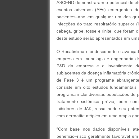
ASCEND demonstraram o potencial de efe
eventos adversos (AEs) emergentes do
pacientes–ano em qualquer um dos grup
infecções do trato respiratório superior (
cabeça, gripe, tosse e rinite, que fora
deste estudo serão apresentados em uma
O Rocatinlimab foi descoberto e avançad
empresa em imunologia e engenharia de a
P&D da empresa e o investimento de
subjacentes da doença inflamatória crô
de Fase 3 é um programa abrangente d
consiste em oito estudos fundamentais
programa inclui diversas populações de p
tratamento sistêmico prévio, bem com
inibidores de JAK, ressaltando seu pote
com dermatite atópica em uma ampla gama
“Com base nos dados disponíveis até
benefício–risco geralmente favorável em