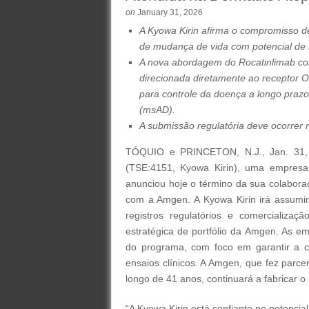
on
January 31, 2026
A Kyowa Kirin afirma o compromisso de
de mudança de vida com potencial de m
A nova abordagem do Rocatinlimab com
direcionada diretamente ao receptor O
para controle da doença a longo praz
(msAD).
A submissão regulatória deve ocorrer 
TÓQUIO e PRINCETON, N.J., Jan. 31,
(TSE:4151, Kyowa Kirin), uma empresa
anunciou hoje o término da sua colabora
com a Amgen. A Kyowa Kirin irá assumir 
registros regulatórios e comercializaç
estratégica de portfólio da Amgen. As e
do programa, com foco em garantir a co
ensaios clínicos. A Amgen, que fez parce
longo de 41 anos, continuará a fabricar o 
“A Kyowa Kirin está confiante no potencia