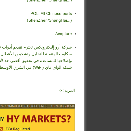
(ShenZhen/ShangHai...)
POL: All Chinese ports
(ShenZhen/ShangHai...)
Acapture
شركة أرو إليكترونكس تعتزم تقديم أدوات 
سكاوت المتنقلة للتحليل وتشخيص الأعطال
وإصلاحها للمساعدة في تحقيق أقصى حد لأد
شبكة الواي فاي (WiFi) في الشرق الأوسط
<< المزيد