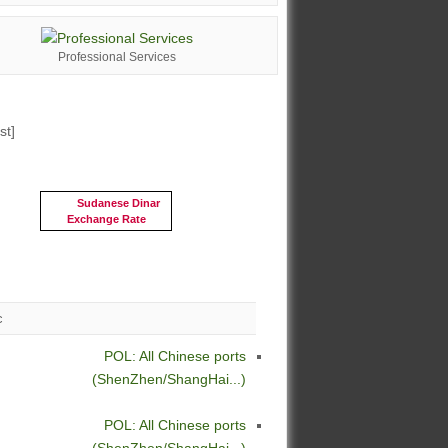
Professional Services
st]
Sudanese Dinar
Exchange Rate
c
POL: All Chinese ports
(ShenZhen/ShangHai...)
POL: All Chinese ports