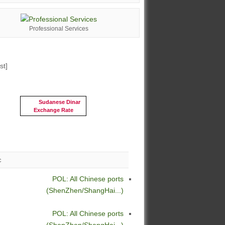
Professional Services
st]
Sudanese Dinar
Exchange Rate
c
POL: All Chinese ports
(ShenZhen/ShangHai...)
POL: All Chinese ports