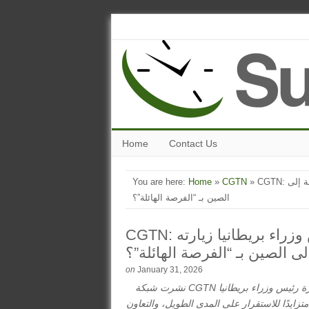
Home
Contact Us
» CGTN: ما وراء الخِلافات: لماذا يصف رئيس وزراء بريطانيا زيارته المُرتقبة إلى
CGTN
»
Home
You are here:
الصين بـ “الفرصة الهائلة”؟
CGTN: ما وراء الخِلافات: لماذا يصف رئيس وزراء بريطانيا زيارته
إلى الصين بـ “الفرصة الهائلة”؟
on
January 31, 2026
نشرت شبكة CGTN مقالاً حول زيارة رئيس وزراء بريطانيا، Keir Starmer، إلى الصين، مسلطةً الضوء على أنه
تزايدًا للاستقرار على المدى الطويل، والتعاون