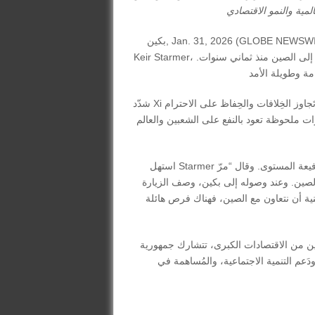
بكين, Jan. 31, 2026 (GLOBE NEWSWIRE) — التقى الرئيس الصيني، Xi Jinping، برئيس وزراء بريطانيا،
Keir Starmer، في بكين يوم الخميس، وذلك في أول زيارة لرئيس وزراء بريطاني إلى الصين منذ ثماني سنوات.
شدّد Xi على ضرورة النظر إلى التاريخ من منظور أوسع، داعيًا البلدين إلى تَجاوز الخِلافات والحِفاظ على الاحترام
زات ملحوظة تعود بالنفع على الشعبين والعالم
استهل Starmer الاجتماع بالإشارة إلى الفجوة الطويلة في تبادل الزيارات والوفود رفيعة المستوى. وقال “مرّ
الصين. وعند وصوله إلى بكين، وصف الزيارة
نية أن نتعاون مع الصين، فهناك فرص هائلة
ن من الاقتصادات الكبرى، تتشارك جمهورية
َعم التنمية الاجتماعية، والمُساهمة في