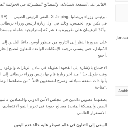
القائم على المنفعة المتبادلة، والمصالح المشتركة في الحوكمة العالمية والنمو الاقتصادي.
وأكدّ الزعيمان على ضَرورة بِناء شراكة إستراتيجية شاملة ومستدامة وطويلة الأمد.
[foreca
المُتبادل، حتى يتسنى ترجمة الإمكانات الواعدة للتعاون لتصبح إنجا
أجمع.
وقت طويل جدًا” منذ آخر زيارة قام بها رئيس وزراء بريطاني إلى 
بأنها ذات منفعة متبادلة، وصرح للصحفيين قائلاً: “من مصلحتنا الوط
متاحة”.
Arabi
بصفتهما عضوين دائمين في مجلس الأمن الدولي واقتصادين عالميي
الصين والمملكة المتحدة مصالح حيوية في تَعزيز النمو الاقتصادي، ود
الاستقرار العالمي.
السعي إلى التعاون في عالم تسيطر عليه حالة عدم اليقين