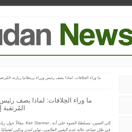
المُرتقبة 
في ظل تصاعد حالة عدم اليقين العالمي، تولي لندن وبكين اهتمامًا م