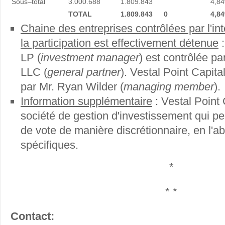
Sous–total
3.000.688
1.809.843
4,8
TOTAL
1.809.843
0
4,8
Chaine des entreprises contrôlées par l'in
la participation est effectivement détenue
:
LP (
investment manager
) est contrôlée pa
LLC (
general partner
). Vestal Point Capita
par Mr. Ryan Wilder (
managing member
).
Information supplémentaire
: Vestal Point 
société de gestion d'investissement qui peu
de vote de manière discrétionnaire, en l'a
spécifiques.
*
* *
Contact: