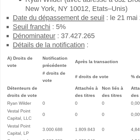
New York, NY 10012, Etats–Unis)
Date du dépassement de seuil
: le 21 mai
Seuil franchi
: 5%
Dénominateur
: 37.427.265
Détails de la notification
:
A) Droits de
Notification
Après la transaction
vote
précédente
# droits de
# droits de vote
% de
vote
Détenteurs de
Attachés à
Non liés à
Att
droits de vote
des titres
des titres
des 
Ryan Wilder
0
0
0
0,0
Vestal Point
0
0
0
0,0
Capital, LLC
Vestal Point
3.000.688
1.809.843
0
4,8
Capital, LP