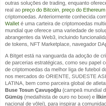
outras soluções de trading, enquanto ofer
real ao
preço do Bitcoin
,
preço do Ethereum
criptomoedas. Anteriormente conhecida co
Wallet
é uma carteira de criptomoedas multi
mundial que oferece uma variedade de solu
abrangentes da Web3, incluindo funcionalida
de tokens, NFT Marketplace, navegador DAp
A Bitget está na vanguarda da adoção de c
de parcerias estratégicas, como seu papel c
de criptomoedas da melhor liga de futebol 
nos mercados do ORIENTE, SUDESTE AS
LATINA, bem como parceira global de atleta
Buse Tosun Çavuşoğlu
(campeã mundial de
Gümüş
(medalhista de ouro no boxe) e
İlki
nacional de vôlei), para inspirar a comunida