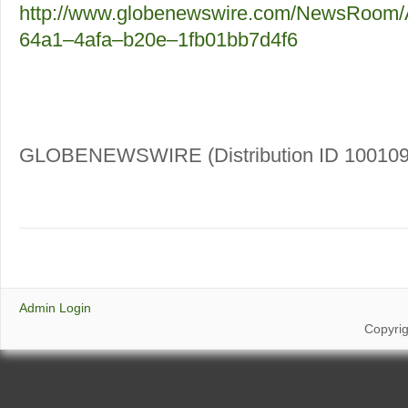
http://www.globenewswire.com/NewsRoom/
64a1–4afa–b20e–1fb01bb7d4f6
GLOBENEWSWIRE (Distribution ID 100109
Admin Login
Copyri