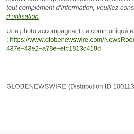
tout complément d’information, veuillez con
d’utilisation
.
Une photo accompagnant ce communiqué est
:
https://www.globenewswire.com/NewsRoo
437e–43e2–a78e–efc1813c418d
GLOBENEWSWIRE (Distribution ID 100113